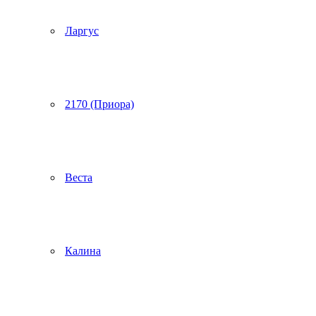
Ларгус
2170 (Приора)
Веста
Калина