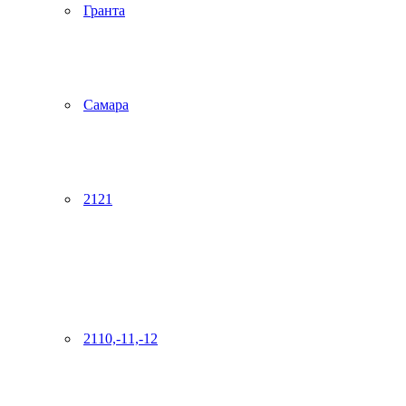
Гранта
Самара
2121
2110,-11,-12