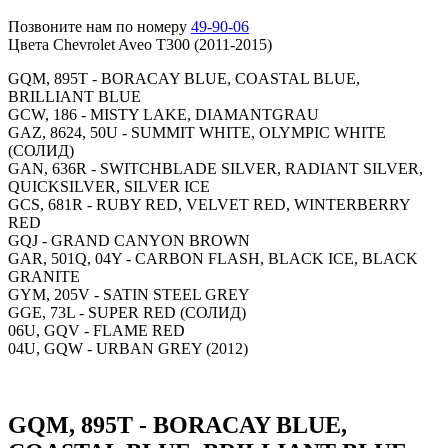
Позвоните нам по номеру
49-90-06
Цвета Chevrolet Aveo T300 (2011-2015)
GQM, 895T - BORACAY BLUE, COASTAL BLUE,
BRILLIANT BLUE
GCW, 186 - MISTY LAKE, DIAMANTGRAU
GAZ, 8624, 50U - SUMMIT WHITE, OLYMPIC WHITE
(СОЛИД)
GAN, 636R - SWITCHBLADE SILVER, RADIANT SILVER,
QUICKSILVER, SILVER ICE
GCS, 681R - RUBY RED, VELVET RED, WINTERBERRY
RED
GQJ - GRAND CANYON BROWN
GAR, 501Q, 04Y - CARBON FLASH, BLACK ICE, BLACK
GRANITE
GYM, 205V - SATIN STEEL GREY
GGE, 73L - SUPER RED (СОЛИД)
06U, GQV - FLAME RED
04U, GQW - URBAN GREY (2012)
GQM, 895T - BORACAY BLUE,