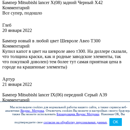
Бампер Mitsubishi lancer X(08) задний Черный X42
Комментарий
Все супер, подошло
Глеб
20 января 2022
Бампер новый в любой цвет Шевроле Авео Т300
Комментарий
Купил капот в цвет на шевроле авео т300. На диллере сказали,
что толщина краски, как и родные заводские элементы, так
что покупкой доволен) тем более тут самая приятная цена в
городе на крашенные элементы)
Артур
21 января 2022
Бампер Mitsubishi lancer IX(06) передний Серый A39
Комментарий
Быстро и качественно!
Мы используем cookies для нормальной работы нашего сайта, а также сервисы веб-
аналитики
Яндекс. Метрика
.
Отключить cookies Вы можете в настройках своего браузер
также Вы можете использовать
Блокировщик Яндекс Метрики
.
Нажимая ОК, Вы
Алексей
OK
23 января 2022
подтверждаете свое
согласие на обработку персональных данных
.