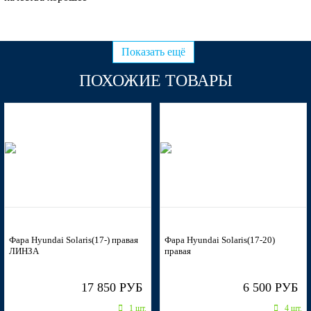
RHM - SLEEK SILVER, IRONMAN SILVER
Показать ещё
ПОХОЖИЕ ТОВАРЫ
WGM - SAPPHIRE BLUE
WGM - SAPPHIRE BLUE
WGM - SAPPHIRE BLUE
Фара Hyundai Solaris(17-) правая
Фара Hyundai Solaris(17-20)
ЛИНЗА
правая
WGM - SAPPHIRE BLUE
17 850 РУБ
6 500 РУБ
1 шт.
4 шт.