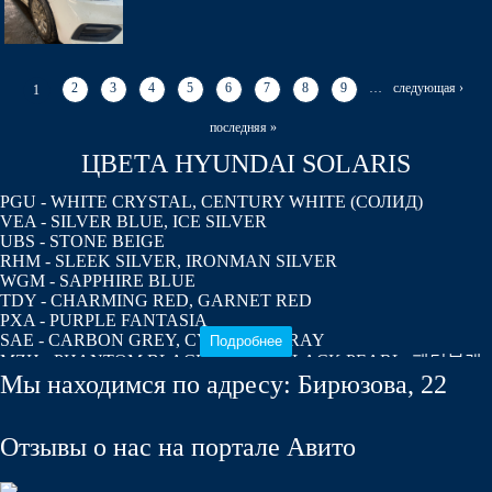
2
3
4
5
6
7
8
9
…
следующая ›
1
последняя »
ЦВЕТА HYUNDAI SOLARIS
PGU - WHITE CRYSTAL, CENTURY WHITE (СОЛИД)
VEA - SILVER BLUE, ICE SILVER
UBS - STONE BEIGE
RHM - SLEEK SILVER, IRONMAN SILVER
WGM - SAPPHIRE BLUE
TDY - CHARMING RED, GARNET RED
PXA - PURPLE FANTASIA
SAE - CARBON GREY, CYCLONE GRAY
Подробнее
MZH - PHANTOM BLACK, ULTRA BLACK PEARL, 팬텀블랙
Мы находимся по адресу: Бирюзова, 22
R9A - VITAMIN C
VC5 - COFFEE BEAN
ZD6 - DAZZLING BLUE, PACIFIC BLUE
M2B - MYSTIC BEIGE
Отзывы о нас на портале Авито