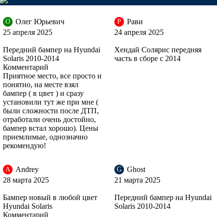
PGU - WHITE CRYSTAL (СОЛИД) (Белый)
Олег Юрьевич
Рави
О
Р
25 апреля 2025
24 апреля 2025
Передний бампер на Hyundai
Хендай Солярис передняя
Solaris 2010-2014
часть в сборе с 2014
PGU - WHITE CRYSTAL (СОЛИД) (Белый)
Комментарий
Приятное место, все просто и
понятно, на месте взял
бампер ( в цвет ) и сразу
установили тут же при мне (
PGU - WHITE CRYSTAL (СОЛИД) (Белый)
были сложности после ДТП,
отработали очень достойно,
бампер встал хорошо). Цены
приемлимые, однозначно
рекомендую!
PGU - WHITE CRYSTAL (СОЛИД) (Белый)
Andrey
Ghost
A
G
28 марта 2025
21 марта 2025
VEA - SILVER BLUE, ICE SILVER
Бампер новый в любой цвет
Передний бампер на Hyundai
Hyundai Solaris
Solaris 2010-2014
Комментарий