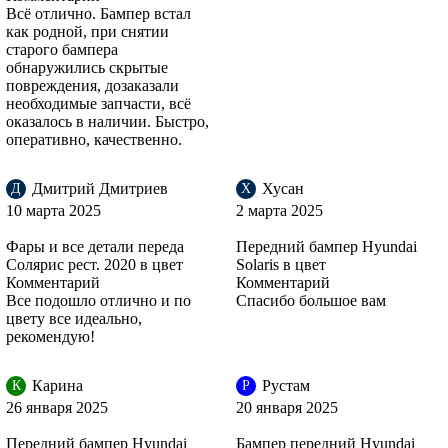
Всё отлично. Бампер встал
как родной, при снятии
VEA - SILVER BLUE, ICE SILVER
старого бампера
обнаружились скрытые
повреждения, дозаказали
необходимые запчасти, всё
оказалось в наличии. Быстро,
VEA - SILVER BLUE, ICE SILVER
оперативно, качественно.
Дмитрий Дмитриев
Хусан
Д
Х
10 марта 2025
2 марта 2025
VEA - SILVER BLUE, ICE SILVER
Фары и все детали переда
Передний бампер Hyundai
Солярис рест. 2020 в цвет
Solaris в цвет
Комментарий
Комментарий
Все подошло отлично и по
Спасибо большое вам
UBS - STONE BEIGE
цвету все идеально,
рекомендую!
Карина
Рустам
К
Р
UBS - STONE BEIGE
26 января 2025
20 января 2025
Передний бампер Hyundai
Бампер передний Hyundai