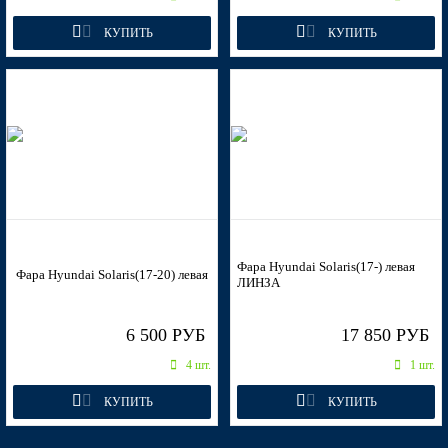
КУПИТЬ
КУПИТЬ
TDY - CHARMING RED, GARNET RED
TDY - CHARMING RED, GARNET RED
TDY - CHARMING RED, GARNET RED
Фара Hyundai Solaris(17-) левая
Фара Hyundai Solaris(17-20) левая
ЛИНЗА
TDY - CHARMING RED, GARNET RED
6 500 РУБ
17 850 РУБ
4 шт.
1 шт.
КУПИТЬ
КУПИТЬ
PXA - PURPLE FANTASIA