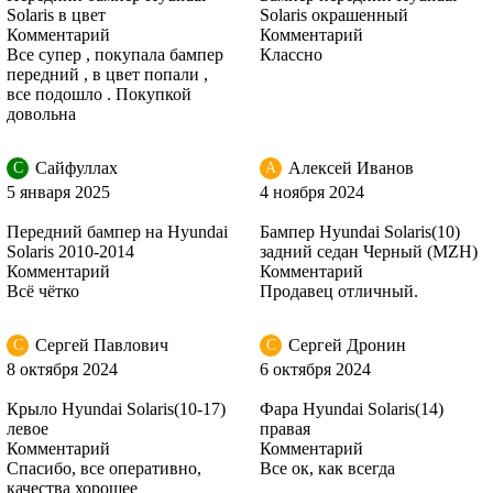
Solaris в цвет
Solaris окрашенный
Комментарий
Комментарий
UBS - STONE BEIGE
Все супер , покупала бампер
Классно
передний , в цвет попали ,
все подошло . Покупкой
довольна
UBS - STONE BEIGE
Сайфуллах
Алексей Иванов
С
А
5 января 2025
4 ноября 2024
Передний бампер на Hyundai
Бампер Hyundai Solaris(10)
RHM - SLEEK SILVER, IRONMAN SILVER
Solaris 2010-2014
задний седан Черный (MZH)
Комментарий
Комментарий
Всё чётко
Продавец отличный.
Сергей Павлович
Сергей Дронин
С
С
RHM - SLEEK SILVER, IRONMAN SILVER
8 октября 2024
6 октября 2024
Крыло Hyundai Solaris(10-17)
Фара Hyundai Solaris(14)
левое
правая
Комментарий
Комментарий
RHM - SLEEK SILVER, IRONMAN SILVER
Спасибо, все оперативно,
Все ок, как всегда
качества хорошее