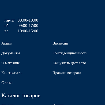
SAE - CARBON GREY, CYCLONE GRAY
пн-пт
09:00-18:00
сб
09:00-17:00
вс
10:00-15:00
SAE - CARBON GREY, CYCLONE GRAY
Акции
Вакансии
Документы
Конфиденциальность
MZH - PHANTOM BLACK, ULTRA BLACK PEARL, 팬텀블랙
О магазине
Как узнать цвет авто
Как заказать
Правила возврата
MZH - PHANTOM BLACK, ULTRA BLACK PEARL, 팬텀블랙
Статьи
Каталог товаров
MZH - PHANTOM BLACK, ULTRA BLACK PEARL, 팬텀블랙