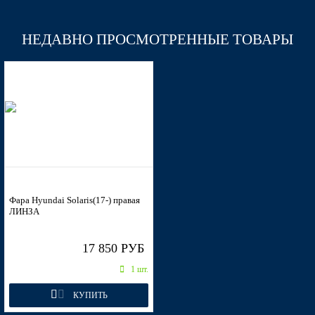
НЕДАВНО ПРОСМОТРЕННЫЕ ТОВАРЫ
PXA - PURPLE FANTASIA
PXA - PURPLE FANTASIA
PXA - PURPLE FANTASIA
Фара Hyundai Solaris(17-) правая
ЛИНЗА
SAE - CARBON GREY, CYCLONE GRAY
17 850 РУБ
1 шт.
SAE - CARBON GREY, CYCLONE GRAY
КУПИТЬ