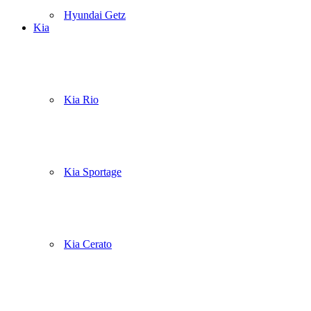
Hyundai Getz
Kia
Kia Rio
Kia Sportage
Kia Cerato