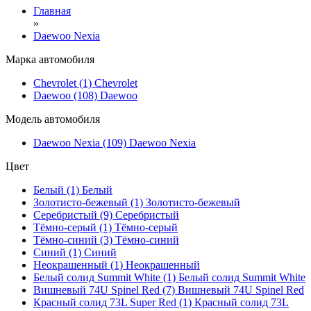
Главная
»
Daewoo Nexia
Марка автомобиля
Chevrolet (1)
Chevrolet
Daewoo (108)
Daewoo
Модель автомобиля
Daewoo Nexia (109)
Daewoo Nexia
Цвет
Белый (1)
Белый
Золотисто-бежевый (1)
Золотисто-бежевый
Серебристый (9)
Серебристый
Тёмно-серый (1)
Тёмно-серый
Тёмно-синий (3)
Тёмно-синий
Синий (1)
Синий
Неокрашенный (1)
Неокрашенный
Белый солид Summit White (1)
Белый солид Summit White
Вишневый 74U Spinel Red (7)
Вишневый 74U Spinel Red
Красный солид 73L Super Red (1)
Красный солид 73L