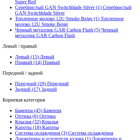
Super Red
Серебристый GAN Switchblade Silver (1)
Серебристый
GAN Switchblade Silver
Топленное молоко 12U Smoke Beige (1)
Топленное
молоко 12U Smoke Beige
Черный металлик GAR Carbon Flash (5)
Черный
металлик GAR Carbon Flash
Левый / правый
Левый (15)
Левый
Правый (14)
Правый
Передний / задний
Передний (29)
Передний
Задний (17)
Задний
Корневая категория
Бампера (45)
Бампера
Оптика (6)
Оптика
Крылья (32)
Крылья
Капоты (18)
Капоты
Система охлаждения (3)
Система охлаждения
Лонжероны и усилители кузова (1)
Лонжероны и