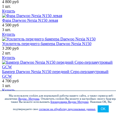
4 800 руб
1 шт.
Купить
Фара Daewoo Nexia N150 левая
4 500 руб
3 шт.
Купить
Усилитель переднего бампера Daewoo Nexia N150
3 200 руб
2 шт.
Купить
Бампер Daewoo Nexia N150 передний Серо-перламутровый
GCW
4 700 руб
1 шт.
Купить
Мы используем cookies для нормальной работы нашего сайта, а также сервисы веб-
аналитики
Яндекс. Метрика
.
Отключить cookies Вы можете в настройках своего браузер
Бампер Daewoo Nexia N150 задний Бледно-черный GAR
также Вы можете использовать
Блокировщик Яндекс Метрики
.
Нажимая ОК, Вы
6 500 руб
от 3 дн.
OK
подтверждаете свое
согласие на обработку персональных данных
.
Купить