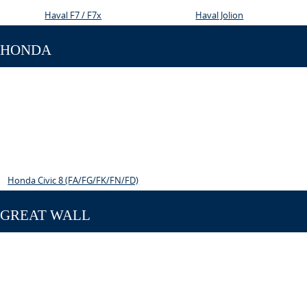
Haval F7 / F7x
Haval Jolion
HONDA
Honda Civic 8 (FA/FG/FK/FN/FD)
GREAT WALL