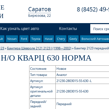
ЫЕ
Саратов
49-
8 (8452)
И
Бирюзова, 22
Как узнать цвет авто
Контакты
lt
Nissan
Ford
Toyota
Haval
Chery
Geely
Волжский Автозав
123
»
Бампера Шевроле 2121 2123 I (1998—2002)
» Бампер 2123 передни
 Н/О КВАРЦ 630 НОРМА
Состояние:
Новое
Тип товара:
Аналог
Артикул:
21230-2803015-55-630 -L
Артикул
оригинальной
21230-2803015-55-630
детали:
Передний/
Передний
задний: