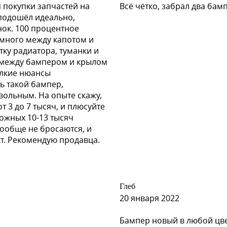
 покупки запчастей на
Всё чётко, забрал два бам
, подошёл идеально,
нок. 100 процентное
емного между капотом и
ку радиатора, туманки и
и между бампером и крылом
елкие нюансы
ь такой бампер,
овольным. На опыте скажу,
 3 до 7 тысяч, и плюсуйте
можных 10-13 тысяч
вообще не бросаются, и
кт. Рекомендую продавца.
Глеб
20 января 2022
Бампер новый в любой цв