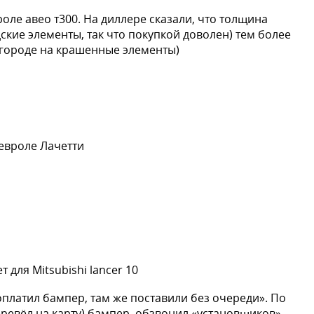
роле авео т300. На диллере сказали, что толщина
дские элементы, так что покупкой доволен) тем более
в городе на крашенные элементы)
евроле Лачетти
 для Mitsubishi lancer 10
оплатил бампер, там же поставили без очереди». По
еревёл на карту) бампер, обзвонил «установщиков»,