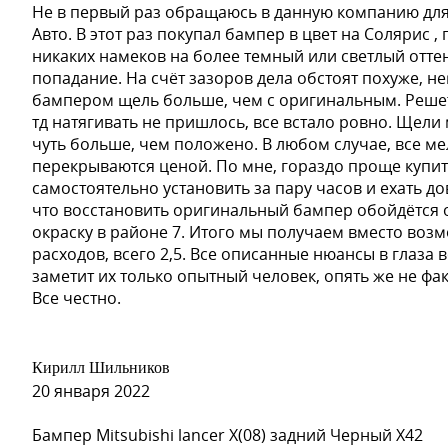
Не в первый раз обращаюсь в данную компанию для
Авто. В этот раз покупал бампер в цвет на Солярис 
никаких намеков на более темный или светлый отте
попадание. На счёт зазоров дела обстоят похуже, н
бампером щель больше, чем с оригинальным. Решет
тд натягивать не пришлось, все встало ровно. Щел
чуть больше, чем положено. В любом случае, все м
перекрываются ценой. По мне, гораздо проще купит
самостоятельно установить за пару часов и ехать д
что восстановить оригинальный бампер обойдётся от
окраску в районе 7. Итого мы получаем вместо воз
расходов, всего 2,5. Все описанные нюансы в глаза 
заметит их только опытный человек, опять же не фа
Все честно.
Кирилл Шильников
20 января 2022
Бампер Mitsubishi lancer X(08) задний Черный X42