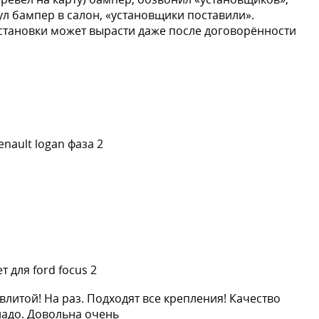
ул бампер в салон, «установщики поставили».
становки может вырасти даже после договорённости
nault logan фаза 2
 для ford focus 2
влитой! На раз. Подходят все крепления! Качество
надо. Довольна очень