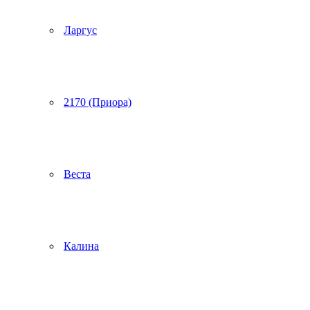
Ларгус
2170 (Приора)
Веста
Калина