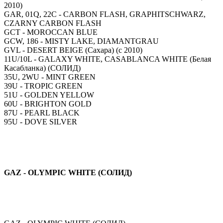
2010)
GAR, 01Q, 22C - CARBON FLASH, GRAPHITSCHWARZ,
CZARNY CARBON FLASH
GCT - MOROCCAN BLUE
GCW, 186 - MISTY LAKE, DIAMANTGRAU
GVL - DESERT BEIGE (Сахара) (c 2010)
11U/10L - GALAXY WHITE, CASABLANCA WHITE (Белая
Касабланка) (СОЛИД)
35U, 2WU - MINT GREEN
39U - TROPIC GREEN
51U - GOLDEN YELLOW
60U - BRIGHTON GOLD
87U - PEARL BLACK
95U - DOVE SILVER
GAZ - OLYMPIC WHITE (СОЛИД)