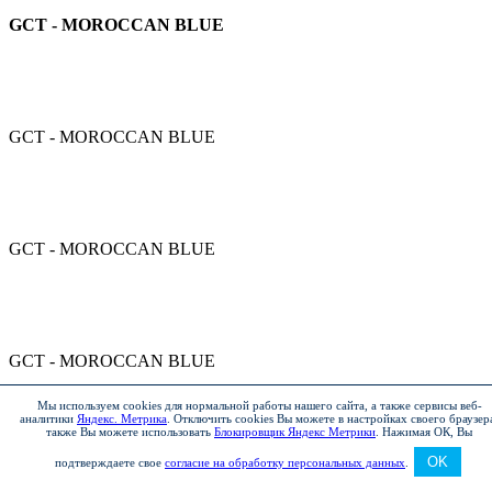
GCT - MOROCCAN BLUE
GCT - MOROCCAN BLUE
GCT - MOROCCAN BLUE
GCT - MOROCCAN BLUE
Мы используем cookies для нормальной работы нашего сайта, а также сервисы веб-
аналитики
Яндекс. Метрика
.
Отключить cookies Вы можете в настройках своего браузер
также Вы можете использовать
Блокировщик Яндекс Метрики
.
Нажимая ОК, Вы
GCW, 186 - MISTY LAKE, DIAMANTGRAU
OK
подтверждаете свое
согласие на обработку персональных данных
.