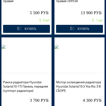
правая
правая ЛИНЗА
5 500 РУБ
13 900 РУБ
PXA - PURPLE FANTASIA
3 шт.
1 шт.
КУПИТЬ
КУПИТЬ
PXA - PURPLE FANTASIA
PXA - PURPLE FANTASIA
Рамка радиатора Hyundai
Мотор охлаждения радиатора
Solaris(10-17) Панель передняя
Hyundai Solaris(10-)/ Kia Rio 3 В
(суппорт радиатора)
СБОРЕ
PXA - PURPLE FANTASIA
3 700 РУБ
4 300 РУБ