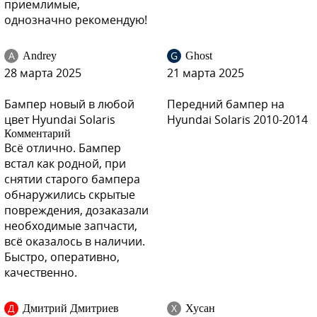
приемлимые,
однозначно рекомендую!
A
G
Andrey
Ghost
ZD6 - DAZZLING BLUE, PACIFIC BLUE
28 марта 2025
21 марта 2025
Бампер новый в любой
Передний бампер на
цвет Hyundai Solaris
Hyundai Solaris 2010-2014
Комментарий
ZD6 - DAZZLING BLUE, PACIFIC BLUE
Всё отлично. Бампер
встал как родной, при
снятии старого бампера
обнаружились скрытые
повреждения, дозаказали
M2B - MYSTIC BEIGE
необходимые запчасти,
всё оказалось в наличии.
Быстро, оперативно,
качественно.
M2B - MYSTIC BEIGE
Д
Х
Дмитрий Дмитриев
Хусан