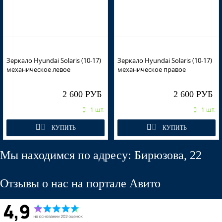
R9A - VITAMIN C
Зеркало Hyundai Solaris (10-17)
Зеркало Hyundai Solaris (10-17)
механическое левое
механическое правое
R9A - VITAMIN C
2 600 РУБ
2 600 РУБ
1 шт.
1 шт.
КУПИТЬ
КУПИТЬ
R9A - VITAMIN C
Мы находимся по адресу: Бирюзова, 22
Отзывы о нас на портале Авито
VC5 - COFFEE BEAN