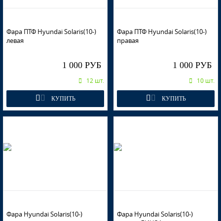
WGM - SAPPHIRE BLUE
Фара ПТФ Hyundai Solaris(10-)
Фара ПТФ Hyundai Solaris(10-)
левая
правая
TDY - CHARMING RED, GARNET RED
1 000 РУБ
1 000 РУБ
12 шт.
10 шт.
КУПИТЬ
КУПИТЬ
TDY - CHARMING RED, GARNET RED
TDY - CHARMING RED, GARNET RED
TDY - CHARMING RED, GARNET RED
Фара Hyundai Solaris(10-)
Фара Hyundai Solaris(10-)