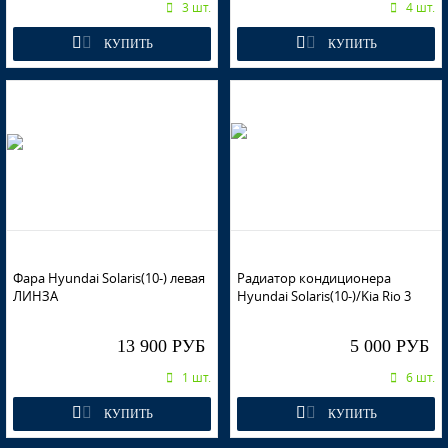
3 шт.
4 шт.
SAE - CARBON GREY, CYCLONE GRAY
КУПИТЬ
КУПИТЬ
SAE - CARBON GREY, CYCLONE GRAY
SAE - CARBON GREY, CYCLONE GRAY
Фара Hyundai Solaris(10-) левая
Радиатор кондиционера
ЛИНЗА
Hyundai Solaris(10-)/Kia Rio 3
13 900 РУБ
5 000 РУБ
SAE - CARBON GREY, CYCLONE GRAY
1 шт.
6 шт.
КУПИТЬ
КУПИТЬ