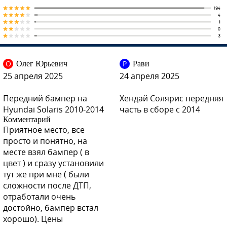
VC5 - COFFEE BEAN
О
Р
Олег Юрьевич
Рави
VC5 - COFFEE BEAN
25 апреля 2025
24 апреля 2025
Передний бампер на
Хендай Солярис передняя
Hyundai Solaris 2010-2014
часть в сборе с 2014
VC5 - COFFEE BEAN
Комментарий
Приятное место, все
просто и понятно, на
месте взял бампер ( в
цвет ) и сразу установили
ZD6 - DAZZLING BLUE, PACIFIC BLUE
тут же при мне ( были
сложности после ДТП,
отработали очень
достойно, бампер встал
хорошо). Цены
ZD6 - DAZZLING BLUE, PACIFIC BLUE