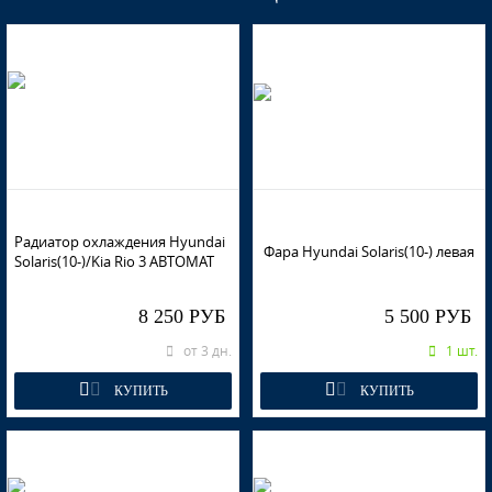
UBS - STONE BEIGE
UBS - STONE BEIGE
RHM - SLEEK SILVER, IRONMAN SILVER
Радиатор охлаждения Hyundai
Фара Hyundai Solaris(10-) левая
Solaris(10-)/Kia Rio 3 АВТОМАТ
8 250 РУБ
5 500 РУБ
RHM - SLEEK SILVER, IRONMAN SILVER
от 3 дн.
1 шт.
КУПИТЬ
КУПИТЬ
RHM - SLEEK SILVER, IRONMAN SILVER