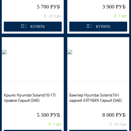
5 700 РУБ
3 900 РУБ
от 3 дн.
1 шт.
PGU - WHITE CRYSTAL (СОЛИД) (Белый)
КУПИТЬ
КУПИТЬ
PGU - WHITE CRYSTAL (СОЛИД) (Белый)
VEA - SILVER BLUE, ICE SILVER
Крыло Hyundai Solaris(10-17)
Бампер Hyundai Solaris(10-)
правое Серый (SAE)
задний ХЭТЧБЕК Серый (SAE)
VEA - SILVER BLUE, ICE SILVER
5 500 РУБ
8 000 РУБ
1 шт.
от 3 дн.