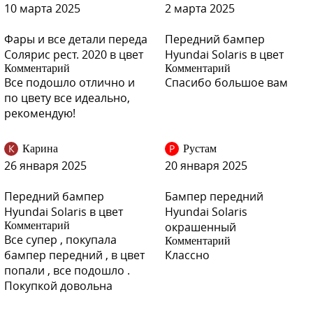
10 марта 2025
2 марта 2025
M2B - MYSTIC BEIGE
Фары и все детали переда
Передний бампер
Солярис рест. 2020 в цвет
Hyundai Solaris в цвет
Комментарий
Комментарий
Все подошло отлично и
Спасибо большое вам
по цвету все идеально,
M2B - MYSTIC BEIGE
рекомендую!
К
Р
Карина
Рустам
26 января 2025
20 января 2025
Передний бампер
Бампер передний
Hyundai Solaris в цвет
Hyundai Solaris
Комментарий
окрашенный
Все супер , покупала
Комментарий
бампер передний , в цвет
Классно
попали , все подошло .
Покупкой довольна