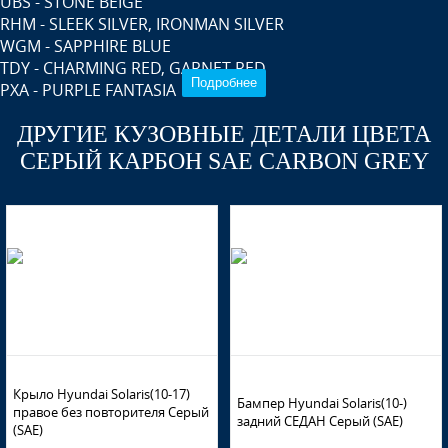
UBS - STONE BEIGE
RHM - SLEEK SILVER, IRONMAN SILVER
WGM - SAPPHIRE BLUE
TDY - CHARMING RED, GARNET RED
Подробнее
PXA - PURPLE FANTASIA
SAE - CARBON GREY, CYCLONE GRAY
ДРУГИЕ КУЗОВНЫЕ ДЕТАЛИ ЦВЕТА
MZH - PHANTOM BLACK, ULTRA BLACK PEARL, 팬텀블랙
R9A - VITAMIN C
СЕРЫЙ КАРБОН SAE CARBON GREY
VC5 - COFFEE BEAN
ZD6 - DAZZLING BLUE, PACIFIC BLUE
M2B - MYSTIC BEIGE
PGU - WHITE CRYSTAL (СОЛИД) (Белый)
Крыло Hyundai Solaris(10-17)
Бампер Hyundai Solaris(10-)
правое без повторителя Серый
задний СЕДАН Серый (SAE)
PGU - WHITE CRYSTAL (СОЛИД) (Белый)
(SAE)