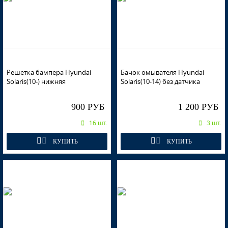
RHM - SLEEK SILVER, IRONMAN SILVER
Решетка бампера Hyundai
Бачок омывателя Hyundai
Solaris(10-) нижняя
Solaris(10-14) без датчика
WGM - SAPPHIRE BLUE
900 РУБ
1 200 РУБ
16 шт.
3 шт.
WGM - SAPPHIRE BLUE
КУПИТЬ
КУПИТЬ
WGM - SAPPHIRE BLUE