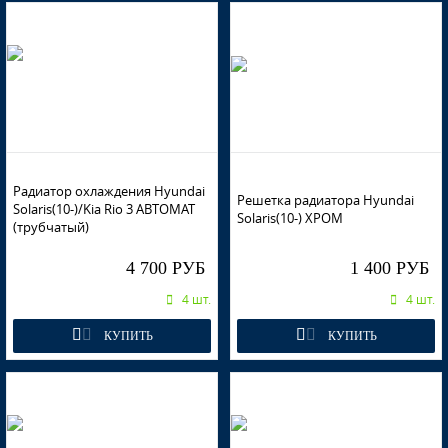
MZH - PHANTOM BLACK, ULTRA BLACK PEARL, 팬텀블랙
MZH - PHANTOM BLACK, ULTRA BLACK PEARL, 팬텀블랙
Радиатор охлаждения Hyundai
Решетка радиатора Hyundai
Solaris(10-)/Kia Rio 3 АВТОМАТ
MZH - PHANTOM BLACK, ULTRA BLACK PEARL, 팬텀블랙
Solaris(10-) ХРОМ
(трубчатый)
4 700 РУБ
1 400 РУБ
4 шт.
4 шт.
MZH - PHANTOM BLACK, ULTRA BLACK PEARL, 팬텀블랙
КУПИТЬ
КУПИТЬ
R9A - VITAMIN C