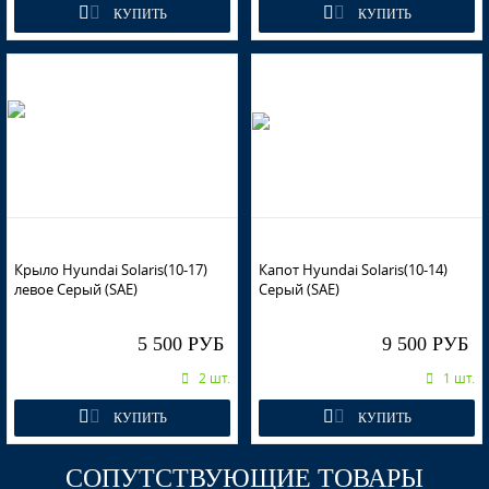
КУПИТЬ
КУПИТЬ
VEA - SILVER BLUE, ICE SILVER
VEA - SILVER BLUE, ICE SILVER
UBS - STONE BEIGE
Крыло Hyundai Solaris(10-17)
Капот Hyundai Solaris(10-14)
левое Серый (SAE)
Серый (SAE)
5 500 РУБ
9 500 РУБ
UBS - STONE BEIGE
2 шт.
1 шт.
КУПИТЬ
КУПИТЬ
СОПУТСТВУЮЩИЕ ТОВАРЫ