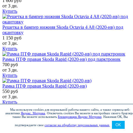
1 600 руб
от 3 дн.
Купить
Решетка в бампер нижняя Skoda Octavia 4 A8 (2020-нв) под
окантовку
1 150 руб
от 3 дн.
Купить
Рамка ПТФ правая Skoda Rapid (2020-нв) под парктроник
700 руб
от 3 дн.
Купить
Рамка ПТФ правая Skoda Rapid (2020-нв)
550 руб
от 3 дн.
Купить
Мы используем cookies для нормальной работы нашего сайта, а также сервисы веб-
аналитики
Яндекс. Метрика
.
Отключить cookies Вы можете в настройках своего браузер
также Вы можете использовать
Блокировщик Яндекс Метрики
.
Нажимая ОК, Вы
Кронштейн решетки радиатора левый верхний Skoda Rapid
(2020-нв)
OK
подтверждаете свое
согласие на обработку персональных данных
.
450 руб