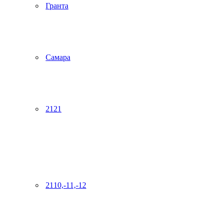
Гранта
Самара
2121
2110,-11,-12