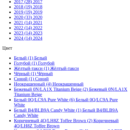
2017 (28)
2017
2018 (19)
2018
2019 (19)
2019
2020 (33)
2020
2021 (14)
2021
2022 (14)
2022
2023 (14)
2023
2024 (14)
2024
Цвет
Белый (1)
Белый
Голубой (1)
Голубой
Жёлтый-такси (1)
Жёлтый-такси
Чёрный (1)
Чёрный
Синий (1)
Синий
Неокрашенный (4)
Неокрашенный
Бежевый 0N/LA1X Titanium Beige (2)
Бежевый 0N/LA1X
Titanium Beige
Белый 0Q/LC9A Pure White (6)
Белый 0Q/LC9A Pure
White
Белый B4/BLB9A Candy White (1)
Белый B4/BLB9A
Candy White
Коричневый 4Q/LH8Z Toffee Brown (2)
Коричневый
4Q/LH8Z Toffee Brown