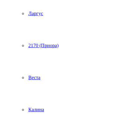
Ларгус
2170 (Приора)
Веста
Калина