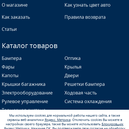
О магазине
Как узнать цвет авто
Как заказать
Правила возврата
Статьи
Каталог товаров
Бампера
Оптика
Фары
Крылья
Капоты
Двери
Крышки багажника
Решетки бампера
Электрооборудование
Ходовая часть
Рулевое управление
Система охлаждения
Тормозная система
Мы используем cookies для нормальной работы нашего сайта, а также
сервисы веб-аналитики
Яндекс. Метрика
.
Отключить cookies Вы можете в
настройках своего браузера, также Вы можете использовать
Блокировщик
Яндекс Метрики
.
Нажимая ОК, Вы подтверждаете свое
согласие на обработку