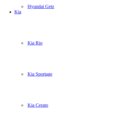
Hyundai Getz
Kia
Kia Rio
Kia Sportage
Kia Cerato