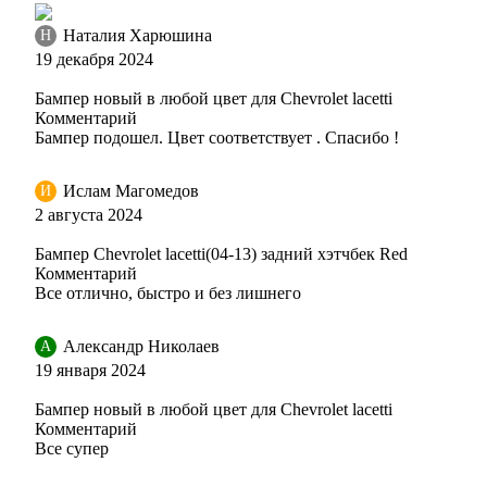
Наталия Харюшина
Н
GAZ, 40R, 8624 - SUMMIT WHITE, OLYMPIC WHITE, S
19 декабря 2024
Бампер новый в любой цвет для Chevrolet lacetti
Комментарий
70U - RED ROCK
Бампер подошел. Цвет соответствует . Спасибо !
Ислам Магомедов
И
2 августа 2024
70U - RED ROCK
Бампер Chevrolet lacetti(04-13) задний хэтчбек Red
Комментарий
Все отлично, быстро и без лишнего
70U - RED ROCK
Александр Николаев
А
19 января 2024
Бампер новый в любой цвет для Chevrolet lacetti
Комментарий
70U - RED ROCK
Все супер