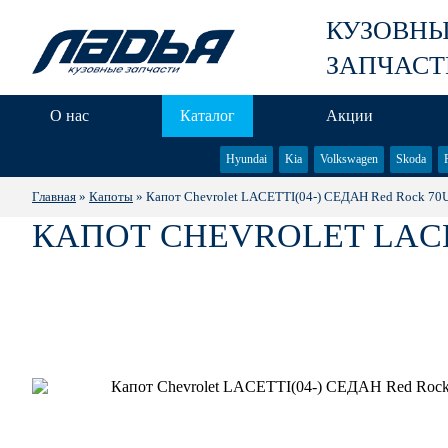
КУЗОВН
ЗАПЧАСТ
О нас
Каталог
Акции
Hyundai
Kia
Volkswagen
Skoda
Главная
»
Капоты
» Капот Chevrolet LACETTI(04-) СЕДАН Red Rock 70
КАПОТ CHEVROLET LACET