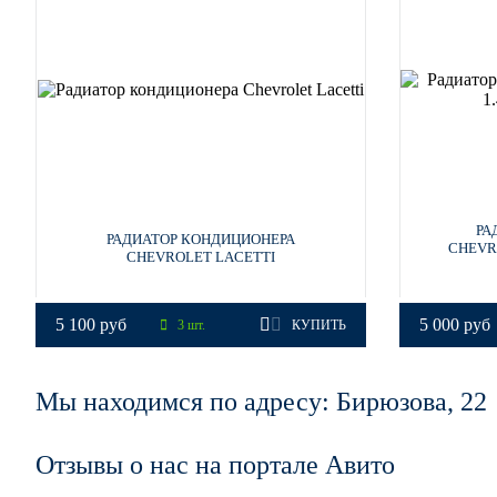
73L, GGE - SUPER RED (СОЛИД)
73L, GGE - SUPER RED (СОЛИД)
РА
GAZ, 40R, 8624 - SUMMIT WHITE, OLYMPIC WHITE, S
РАДИАТОР КОНДИЦИОНЕРА
CHEVRO
CHEVROLET LACETTI
5 100 руб
5 000 руб
3 шт.
КУПИТЬ
GAZ, 40R, 8624 - SUMMIT WHITE, OLYMPIC WHITE, S
Мы находимся по адресу: Бирюзова, 22
GAZ, 40R, 8624 - SUMMIT WHITE, OLYMPIC WHITE, S
Отзывы о нас на портале Авито