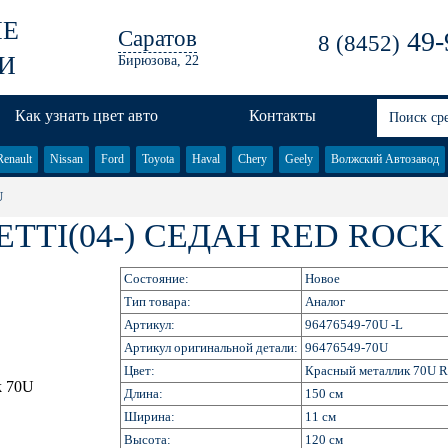
ЫЕ
Саратов
49-
8 (8452)
И
Бирюзова, 22
Как узнать цвет авто
Контакты
Renault
Nissan
Ford
Toyota
Haval
Chery
Geely
Волжский Автозавод
U
TI(04-) СЕДАН RED ROCK
Состояние:
Новое
Тип товара:
Аналог
Артикул:
96476549-70U -L
Артикул оригинальной детали:
96476549-70U
Цвет:
Красный металлик 70U R
Длина:
150 см
Ширина:
11 см
Высота:
120 см