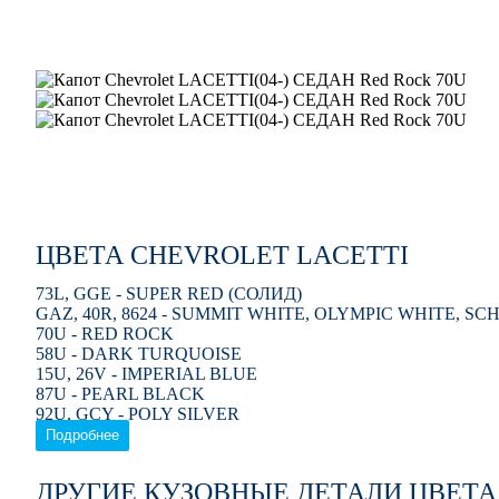
ЦВЕТА CHEVROLET LACETTI
73L, GGE - SUPER RED (СОЛИД)
GAZ, 40R, 8624 - SUMMIT WHITE, OLYMPIC WHITE, S
70U - RED ROCK
58U - DARK TURQUOISE
15U, 26V - IMPERIAL BLUE
87U - PEARL BLACK
92U, GCY - POLY SILVER
54U - SUNSET ORANGE
Подробнее
35U, 2WU - MINT GREEN
68U - MELANGE BEIGE
ДРУГИЕ КУЗОВНЫЕ ДЕТАЛИ ЦВЕТА
31U - DENIM BLUE