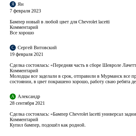
Ян
Я
7 февраля 2023
58U - DARK TURQUOISE
Бампер новый в любой цвет для Chevrolet lacetti
Комментарий
Все хорошо
58U - DARK TURQUOISE
Сергей Витовский
С
19 февраля 2021
Сделка состоялась: «Передняя часть в сборе Шевроле Лачет
58U - DARK TURQUOISE
Комментарий
Молодцы все заделали в срок, отправили в Мурманск все п
состоянии, в цвет покрашено хорошо, работу сваю ребята д
58U - DARK TURQUOISE
Александр
А
28 сентября 2021
Сделка состоялась: «Бампер Chevrolet lacetti универсал за
Комментарий
15U, 26V - IMPERIAL BLUE
Купил бампер, подошёл как родной.