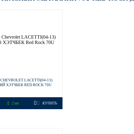
SILVER, RADIANT SILVER, QUICKSILVER, BLADE SILVER, S
, CZARNY CARBON FLASH
HITE (СОЛИД)
CHEVROLET LACETTI(04-13)
ИЙ ХЭТЧБЕК RED ROCK 70U
2 шт.
КУПИТЬ