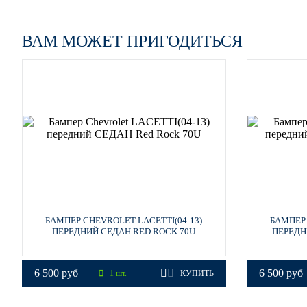
15U, 26V - IMPERIAL BLUE
ВАМ МОЖЕТ ПРИГОДИТЬСЯ
15U, 26V - IMPERIAL BLUE
15U, 26V - IMPERIAL BLUE
87U - PEARL BLACK
БАМПЕР CHEVROLET LACETTI(04-13)
БАМПЕР 
ПЕРЕДНИЙ СЕДАН RED ROCK 70U
ПЕРЕДН
6 500 руб
6 500 руб
87U - PEARL BLACK
1 шт.
КУПИТЬ