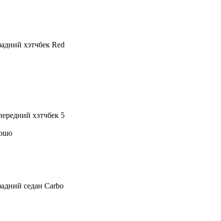
) задний хэтчбек Red
) передний хэтчбек 5
рошо
 задний седан Carbo