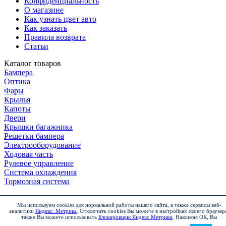
Конфиденциальность
О магазине
Как узнать цвет авто
Как заказать
Правила возврата
Статьи
Каталог товаров
Бампера
Оптика
Фары
Крылья
Капоты
Двери
Крышки багажника
Решетки бампера
Электрооборудование
Ходовая часть
Рулевое управление
Система охлаждения
Тормозная система
Мы используем cookies для нормальной работы нашего сайта, а также сервисы веб-
аналитики
Яндекс. Метрика
.
Отключить cookies Вы можете в настройках своего браузер
Чтобы заказать товар
также Вы можете использовать
Блокировщик Яндекс Метрики
.
Нажимая ОК, Вы