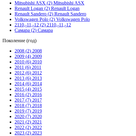
Mitsubishi ASX (2)
Mitsubishi ASX
Renault Logan (2)
Renault Logan
Renault Sandero (2)
Renault Sandero
Volkswagen Polo (2)
Volkswagen Polo
2110,-11,-12 (2)
2110,-11,-12
Самара (2)
Самара
Поколение (год)
2008 (2)
2008
2009 (4)
2009
2010 (6)
2010
2011 (6)
2011
2012 (6)
2012
2013 (6)
2013
2014 (6)
2014
2015 (4)
2015
2016 (2)
2016
2017 (7)
2017
2018 (7)
2018
2019 (7)
2019
2020 (7)
2020
2021 (2)
2021
2022 (2)
2022
2023 (2)
2023