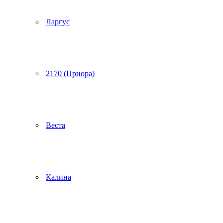
Ларгус
2170 (Приора)
Веста
Калина