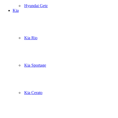
Hyundai Getz
Kia
Kia Rio
Kia Sportage
Kia Cerato