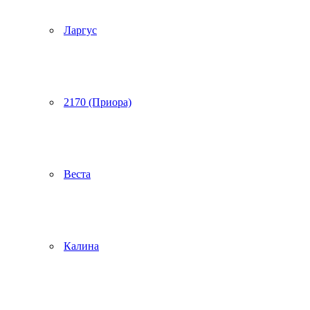
Ларгус
2170 (Приора)
Веста
Калина