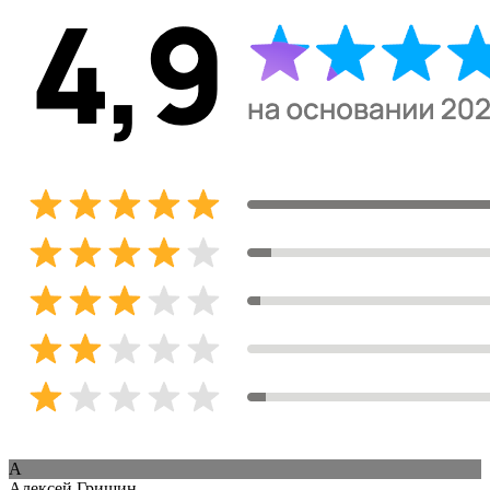
А
Алексей Гришин