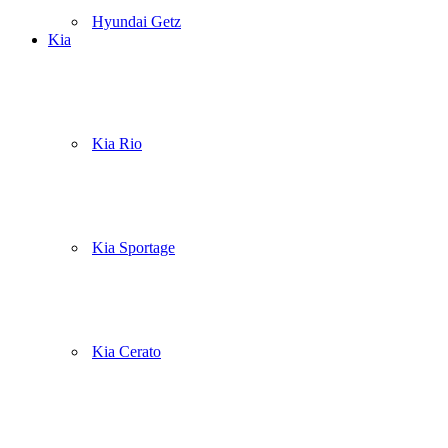
Hyundai Getz
Kia
Kia Rio
Kia Sportage
Kia Cerato